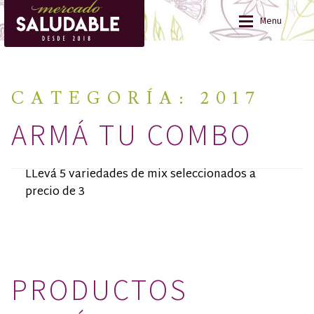
Ir
Ir
a
al
Menu
la
contenido
navegación
Acerca de
Acerca de
Lista de productos
CATEGORÍA:
2017
Lista de productos
ARMÁ TU COMBO
Fotos
Fotos
Contacto
Contacto
LLevá 5 variedades de mix seleccionados a
precio de 3
PRODUCTOS