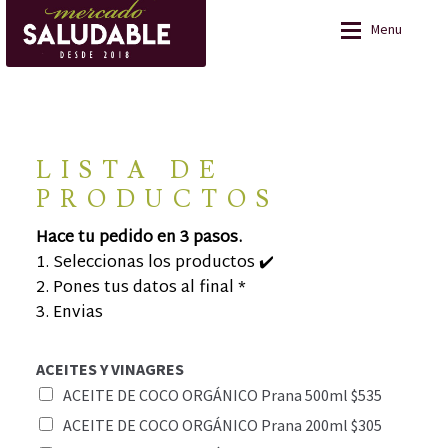
Ir
Ir
a
al
Menu
la
contenido
navegación
Acerca de
Acerca de
Lista de productos
LISTA DE
Lista de productos
PRODUCTOS
LISTA DE
Fotos
Fotos
PRODUCTOS
Hace tu pedido en 3 pasos.
Contacto
Contacto
1. Seleccionas los productos ✔️
2. Pones tus datos al final *
3. Envias
ACEITES Y VINAGRES
ACEITE DE COCO ORGÁNICO Prana 500ml $535
ACEITE DE COCO ORGÁNICO Prana 200ml $305